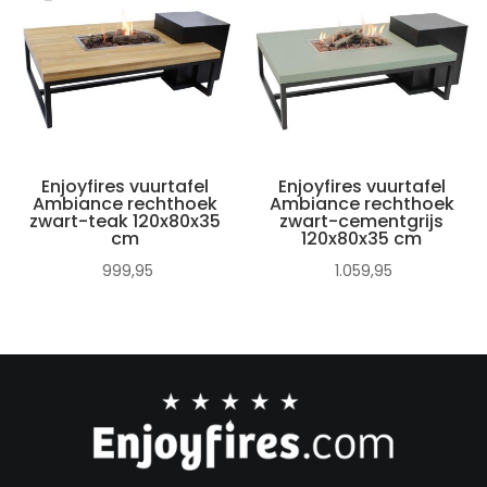
Enjoyfires vuurtafel
Enjoyfires vuurtafel
Ambiance rechthoek
Ambiance rechthoek
zwart-teak 120x80x35
zwart-cementgrijs
cm
120x80x35 cm
999,95
1.059,95