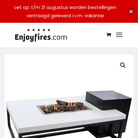
Let op: t/m 21 augustus worden bestellingen
vertraagd geleverd i.v.m. vakantie