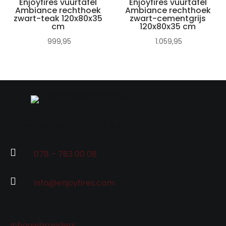
Enjoyfires vuurtafel
Enjoyfires vuurtafel
Ambiance rechthoek
Ambiance rechthoek
zwart-teak 120x80x35
zwart-cementgrijs
cm
120x80x35 cm
999,95
1.059,95
Neem contact met ons op

078 – 783 00 08

info@enjoyfires.com
Ontdek onze producten
Inbouwbranders