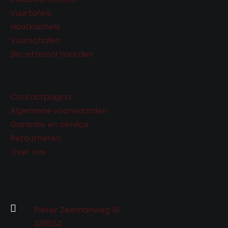
Vuurtafels
Houtkachels
Vuurschalen
Bio-ethanol haarden
Meer over ons
Contactpagina
Algemene voorwaarden
Garantie en service
Retourneren
Over ons
Kom langs in onze showroom!

Pieter Zeemanweg 16
3316GZ