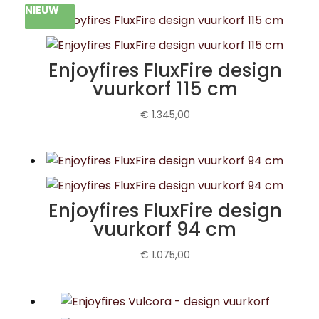
NIEUW
NIEUW
NIEUW
NIEUW
NIEUW
NIEUW
NIEUW
NIEUW
Enjoyfires FluxFire design
vuurkorf 115 cm
€
1.345,00
Enjoyfires FluxFire design
vuurkorf 94 cm
€
1.075,00