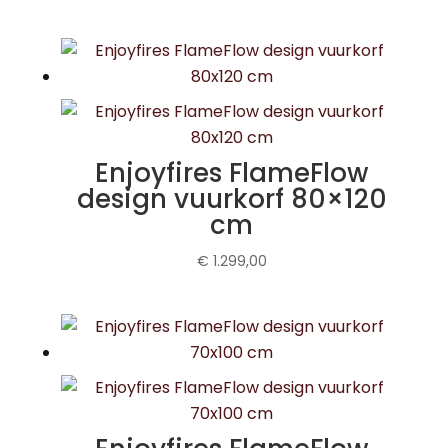
Enjoyfires FlameFlow
design vuurkorf 80×120
cm
€
1.299,00