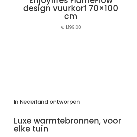
Enjoyfires FlameFlow
design vuurkorf 70×100
cm
€
1.199,00
In Nederland ontworpen
Luxe warmtebronnen, voor
elke tuin