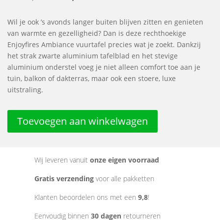
prijs
prijs
was:
is:
Wil je ook ’s avonds langer buiten blijven zitten en genieten
€ 949,95.
€ 799,95.
van warmte en gezelligheid? Dan is deze rechthoekige
Enjoyfires Ambiance vuurtafel precies wat je zoekt. Dankzij
het strak zwarte aluminium tafelblad en het stevige
aluminium onderstel voeg je niet alleen comfort toe aan je
tuin, balkon of dakterras, maar ook een stoere, luxe
uitstraling.
Toevoegen aan winkelwagen
Wij leveren vanuit
onze eigen voorraad
Gratis verzending
voor alle pakketten
Klanten beoordelen ons met een
9,8
!
Eenvoudig binnen
30 dagen
retourneren