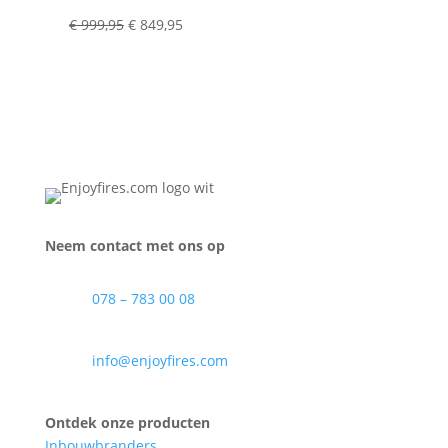
Oorspronkelijke
Huidige
€
999,95
€
849,95
prijs
prijs
was:
is:
€ 999,95.
€ 849,95.
Neem contact met ons op
078 – 783 00 08
info@enjoyfires.com
Ontdek onze producten
Inbouwbranders