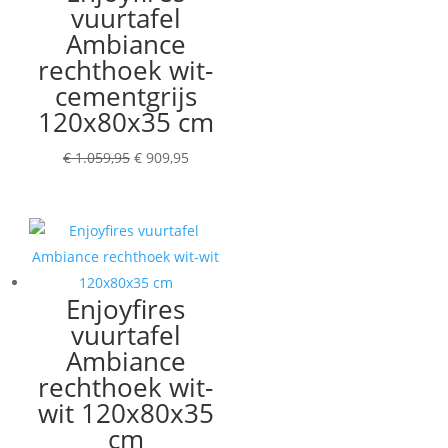
vuurtafel
Ambiance
rechthoek wit-
cementgrijs
120x80x35 cm
Oorspronkelijke
Huidige
€
1.059,95
€
909,95
prijs
prijs
was:
is:
€ 1.059,95.
€ 909,95.
Enjoyfires
vuurtafel
Ambiance
rechthoek wit-
wit 120x80x35
cm