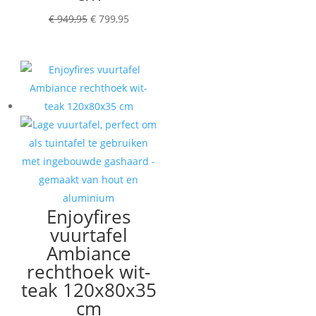
Oorspronkelijke
Huidige
€
949,95
€
799,95
prijs
prijs
was:
is:
€ 949,95.
€ 799,95.
Enjoyfires
vuurtafel
Ambiance
rechthoek wit-
teak 120x80x35
cm