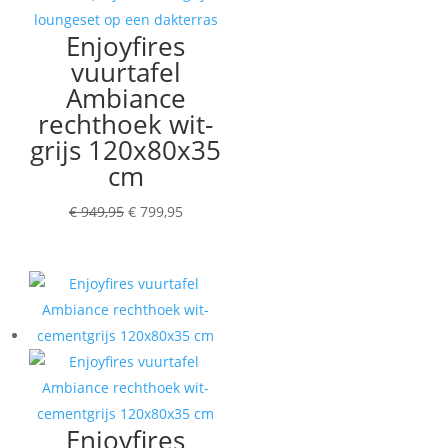
Enjoyfires
vuurtafel
Ambiance
rechthoek wit-
grijs 120x80x35
cm
Oorspronkelijke
Huidige
€
949,95
€
799,95
prijs
prijs
was:
is:
€ 949,95.
€ 799,95.
Enjoyfires