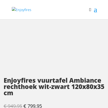
SALE
Enjoyfires vuurtafel Ambiance
rechthoek wit-zwart 120x80x35
cm
Oorspronkelijke
Huidige
€
949,95
€
799,95