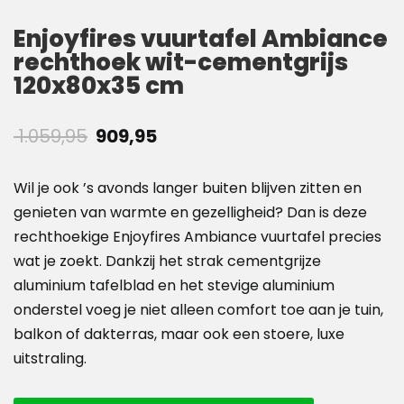
Enjoyfires vuurtafel Ambiance
rechthoek wit-cementgrijs
120x80x35 cm
Oorspronkelijke
Huidige
1.059,95
909,95
prijs
prijs
was:
is:
Wil je ook ’s avonds langer buiten blijven zitten en
€ 1.059,95.
€ 909,95.
genieten van warmte en gezelligheid? Dan is deze
rechthoekige Enjoyfires Ambiance vuurtafel precies
wat je zoekt. Dankzij het strak cementgrijze
aluminium tafelblad en het stevige aluminium
onderstel voeg je niet alleen comfort toe aan je tuin,
balkon of dakterras, maar ook een stoere, luxe
uitstraling.