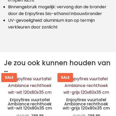
in open lucht
Binnengebruik mogelijk: vervang dan de brander
door de Enjoyfires bio-ethanol inbouwbrander
UV-gevoeligheid: aluminium kan op termijn
verkleuren door zonlicht
Je zou ook kunnen houden van
…
SALE
SALE
Enjoyfires vuurtafel
Enjoyfires vuurtafel
Ambiance rechthoek
Ambiance rechthoek
wit-wit 120x80x35 cm
wit-grijs 120x80x35 cm
Oorspronkelijke
Huidige
Oorspronkelijke
Huidige
949,95
799,95
949,95
799,95