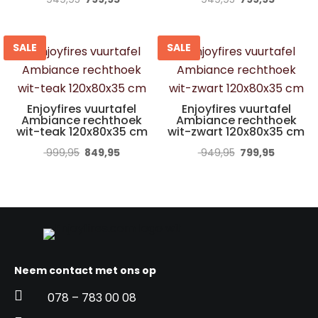
prijs
prijs
prijs
prijs
was:
is:
was:
is:
SALE
SALE
€ 949,95.
€ 799,95.
€ 949,95.
€ 799,95
Enjoyfires vuurtafel
Enjoyfires vuurtafel
Ambiance rechthoek
Ambiance rechthoek
wit-teak 120x80x35 cm
wit-zwart 120x80x35 cm
Oorspronkelijke
Huidige
Oorspronkelijke
Huidige
999,95
849,95
949,95
799,95
prijs
prijs
prijs
prijs
was:
is:
was:
is:
€ 999,95.
€ 849,95.
€ 949,95.
€ 799,95
Neem contact met ons op

078 – 783 00 08