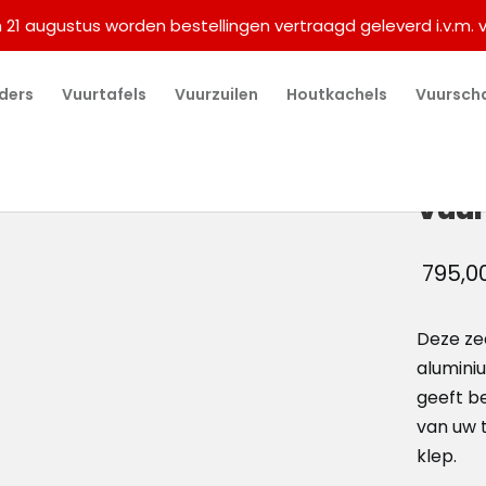
m 21 augustus worden bestellingen vertraagd geleverd i.v.m. 
ders
Vuurtafels
Vuurzuilen
Houtkachels
Vuursch
Vuur
795,0
Deze ze
alumini
geeft be
van uw t
klep.