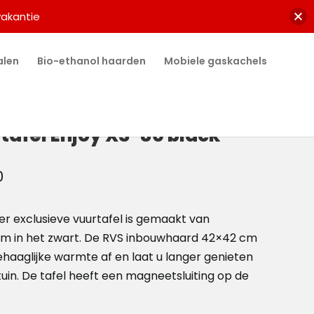
vakantie
alen
Bio-ethanol haarden
Mobiele gaskachels
tafel Enjoy XS-80 black
0
er exclusieve vuurtafel is gemaakt van
um in het zwart. De RVS inbouwhaard 42×42 cm
haaglijke warmte af en laat u langer genieten
uin. De tafel heeft een magneetsluiting op de