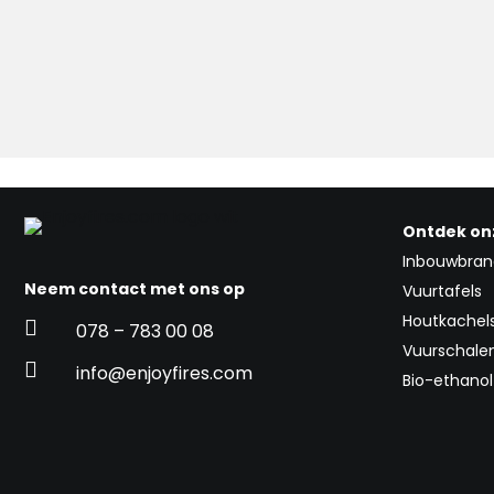
Ontdek on
Inbouwbran
Neem contact met ons op
Vuurtafels
Houtkachel

078 – 783 00 08
Vuurschale

info@enjoyfires.com
Bio-ethano