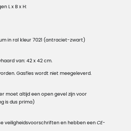
n L x B x H:
m in ral kleur 7021 (antraciet-zwart)
whaard van: 42 x 42 cm.
worden. Gasfles wordt niet meegeleverd.
r moet altijd een open gevel zijn voor
g is dus prima)
se veiligheidsvoorschriften en hebben een
CE
-