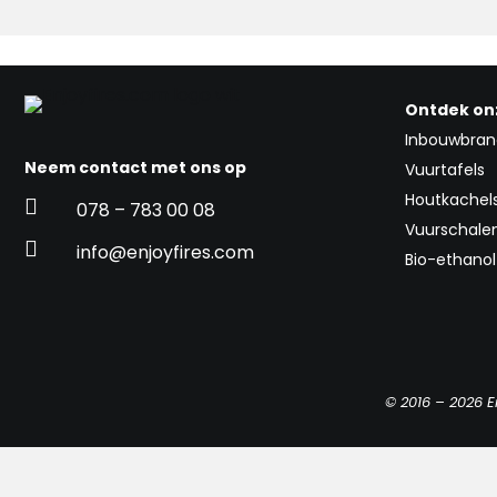
Ontdek on
Inbouwbran
Neem contact met ons op
Vuurtafels
Houtkachel

078 – 783 00 08
Vuurschale

info@enjoyfires.com
Bio-ethano
© 2016 – 2026 E