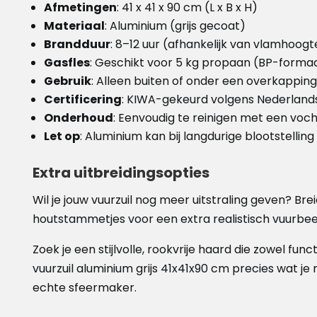
Afmetingen
: 41 x 41 x 90 cm (L x B x H)
Materiaal
: Aluminium (grijs gecoat)
Brandduur
: 8–12 uur (afhankelijk van vlamhoogt
Gasfles
: Geschikt voor 5 kg propaan (BP-forma
Gebruik
: Alleen buiten of onder een overkappin
Certificering
: KIWA-gekeurd volgens Nederland
Onderhoud
: Eenvoudig te reinigen met een voc
Let op
: Aluminium kan bij langdurige blootstellin
Extra uitbreidingsopties
Wil je jouw vuurzuil nog meer uitstraling geven? Br
houtstammetjes voor een extra realistisch vuurbee
Zoek je een stijlvolle, rookvrije haard die zowel func
vuurzuil aluminium grijs 41x41x90 cm precies wat je
echte sfeermaker.