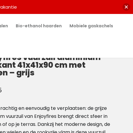
vakantie
alen
Bio-ethanol haarden
Mobiele gaskachels
yfires vuurzuil aluminium
kant 41x41x90 cm met
n – grijs
5
, krachtig en eenvoudig te verplaatsen: de grijze
m vuurzuil van Enjoyfires brengt direct sfeer in
n of op je terras. Dankzij het moderne design, de
n wielen en de rookvrije vlam is deze vuurzuil