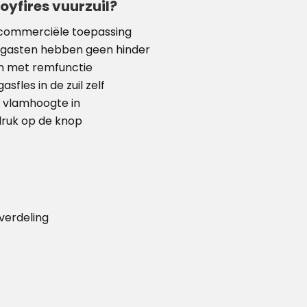
oyfires vuurzuil?
f commerciële toepassing
 gasten hebben geen hinder
n met remfunctie
sfles in de zuil zelf
e vlamhoogte in
druk op de knop
verdeling