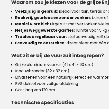
Waarom zou je kiezen voor de grijze Enj
Veelzijdig in gebruik:
ideaal voor tuin, terras o
Rookvrij, geurloos en zonder vonken:
buren of
Mobiel & stabiel:
uitgerust met verzonken wiele
Netjes weggewerkte gasfles:
ruimte voor 5 kg ga
Traploos regelbaar vuur:
stel eenvoudig zelf d
Eenvoudig te ontsteken:
direct sfeer met één 
Wat zit er bij de vuurzuil inbegrepen?
Grijze aluminium vuurzuil (41 x 41 x 90 cm)
Inbouwbrander (32 x 32 cm)
Lavastenen voor een natuurlijk effect en warmte
RVS deksel voor veilige afdekking
Gasslang van 120 cm
Technische specificaties