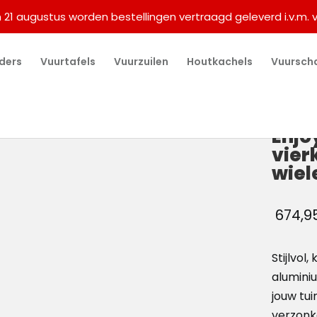
m 21 augustus worden bestellingen vertraagd geleverd i.v.m. 
ders
Vuurtafels
Vuurzuilen
Houtkachels
Vuursch
Enjo
vier
wiele
674,9
Stijlvol
aluminiu
jouw tui
verzonke