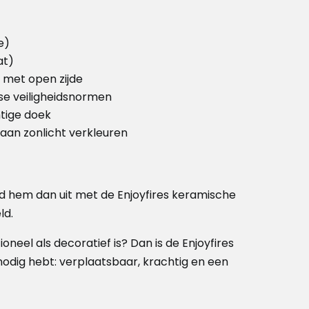
e)
at)
g met open zijde
se veiligheidsnormen
htige doek
g aan zonlicht verkleuren
eid hem dan uit met de Enjoyfires keramische
ld.
tioneel als decoratief is? Dan is de Enjoyfires
 nodig hebt: verplaatsbaar, krachtig en een