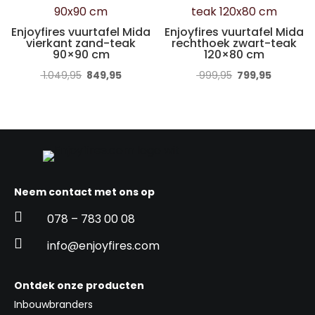
Enjoyfires vuurtafel Mida
Enjoyfires vuurtafel Mida
vierkant zand-teak
rechthoek zwart-teak
90×90 cm
120×80 cm
Oorspronkelijke
Huidige
Oorspronkelijke
Huidige
1.049,95
849,95
999,95
799,95
prijs
prijs
prijs
prijs
was:
is:
was:
is:
€ 1.049,95.
€ 849,95.
€ 999,95.
€ 799,95
Neem contact met ons op

078 – 783 00 08

info@enjoyfires.com
Ontdek onze producten
Inbouwbranders