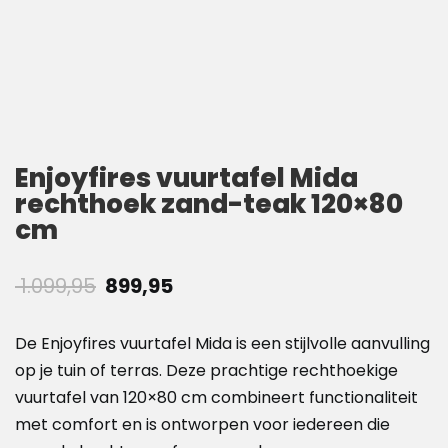
Enjoyfires vuurtafel Mida
rechthoek zand-teak 120×80
cm
Oorspronkelijke
Huidige
1.099,95
899,95
prijs
prijs
was:
is:
De Enjoyfires vuurtafel Mida is een stijlvolle aanvulling
€ 1.099,95.
€ 899,95.
op je tuin of terras. Deze prachtige rechthoekige
vuurtafel van 120×80 cm combineert functionaliteit
met comfort en is ontworpen voor iedereen die