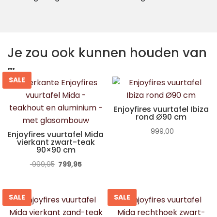
Je zou ook kunnen houden van
…
SALE
Enjoyfires vuurtafel Ibiza
rond Ø90 cm
999,00
Enjoyfires vuurtafel Mida
vierkant zwart-teak
90×90 cm
Oorspronkelijke
Huidige
999,95
799,95
prijs
prijs
was:
is:
SALE
SALE
€ 999,95.
€ 799,95.