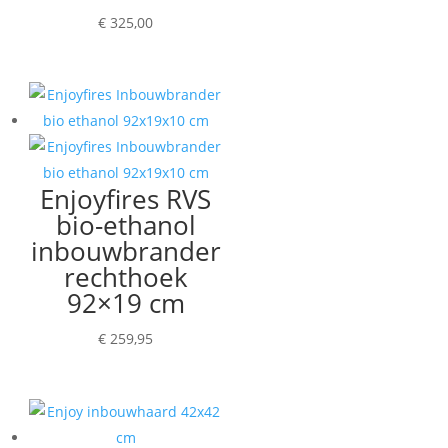
€
325,00
Enjoyfires RVS
bio-ethanol
inbouwbrander
rechthoek
92×19 cm
€
259,95