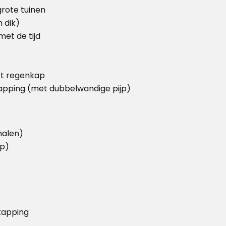
rote tuinen
 dik)
met de tijd
et regenkap
apping (met dubbelwandige pijp)
nalen)
ap)
kapping