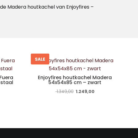
 de Madera houtkachel van Enjoyfires –
SALE
 Fuera
Enjoyfires houtkachel Madera
staal
54x54x85 cm – zwart
elijke
Huidige
Oorspronkelijke
Huidige
1.349,00
1.249,00
prijs
prijs
prijs
s:
was:
is:
0.
€ 1.299,00.
€ 1.349,00.
€ 1.249,00.