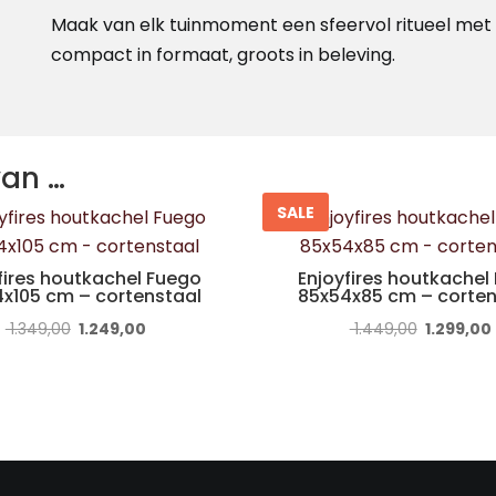
Maak van elk tuinmoment een sfeervol ritueel met
compact in formaat, groots in beleving.
van …
SALE
fires houtkachel Fuego
Enjoyfires houtkachel
x105 cm – cortenstaal
85x54x85 cm – corten
Oorspronkelijke
Huidige
Oorspronk
1.349,00
1.249,00
1.449,00
1.299,00
prijs
prijs
prijs
was:
is:
was:
i
€ 1.349,00.
€ 1.249,00.
€ 1.449,0