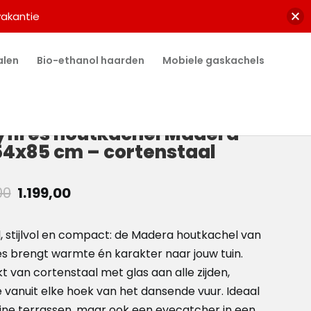
vakantie
alen
Bio-ethanol haarden
Mobiele gaskachels
yfires houtkachel Madera
4x85 cm – cortenstaal
Oorspronkelijke
Huidige
00
1.199,00
prijs
prijs
was:
is:
, stijlvol en compact: de Madera houtkachel van
€ 1.299,00.
€ 1.199,00.
es brengt warmte én karakter naar jouw tuin.
 van cortenstaal met glas aan alle zijden,
e vanuit elke hoek van het dansende vuur. Ideaal
eine terrassen, maar ook een eyecatcher in een