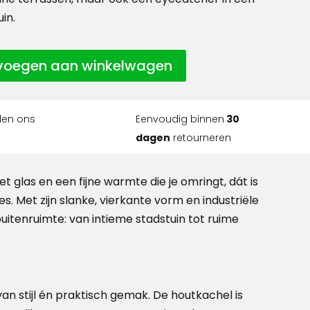
uin.
voegen aan winkelwagen
len ons
Eenvoudig binnen
30
dagen
retourneren
et glas en een fijne warmte die je omringt, dát is
. Met zijn slanke, vierkante vorm en industriële
buitenruimte: van intieme stadstuin tot ruime
 stijl én praktisch gemak. De houtkachel is