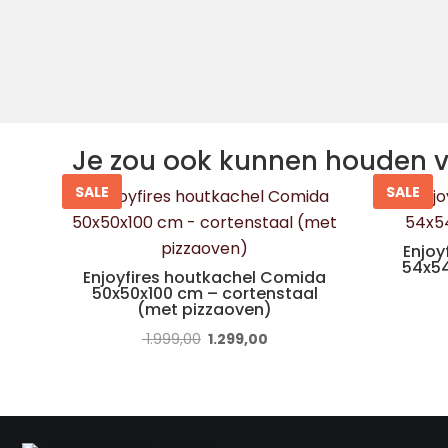
Je zou ook kunnen houden 
SALE
SALE
Enjoy
54x54
Enjoyfires houtkachel Comida
50x50x100 cm – cortenstaal
(met pizzaoven)
Oorspronkelijke
Huidige
1.999,00
1.299,00
prijs
prijs
was:
is:
€ 1.999,00.
€ 1.299,00.