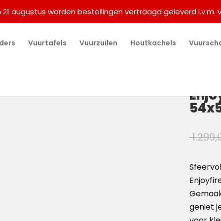
m 21 augustus worden bestellingen vertraagd geleverd i.v.m. 
ders
Vuurtafels
Vuurzuilen
Houtkachels
Vuursch
Enjo
54x5
1.299,
Sfeervol
Enjoyfir
Gemaakt
geniet j
voor kl