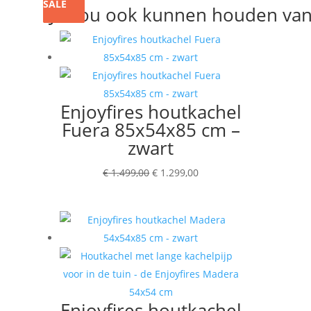
SALE
SALE
SALE
SALE
Je zou ook kunnen houden va
Enjoyfires houtkachel
Fuera 85x54x85 cm –
zwart
Oorspronkelijke
Huidige
€
1.499,00
€
1.299,00
prijs
prijs
was:
is:
€ 1.499,00.
€ 1.299,00.
Enjoyfires houtkachel