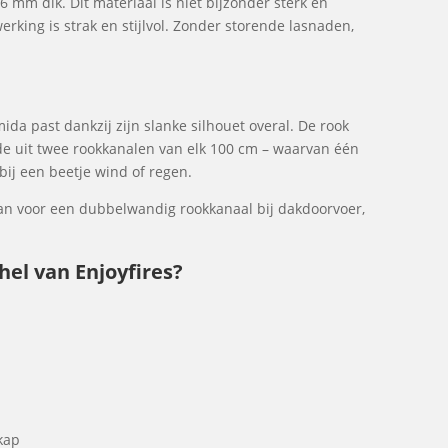
 mm dik. Dit materiaal is niet bijzonder sterk en
rking is strak en stijlvol. Zonder storende lasnaden,
ida past dankzij zijn slanke silhouet overal. De rook
de uit twee rookkanalen van elk 100 cm – waarvan één
bij een beetje wind of regen.
an voor een dubbelwandig rookkanaal bij dakdoorvoer,
el van Enjoyfires?
kap