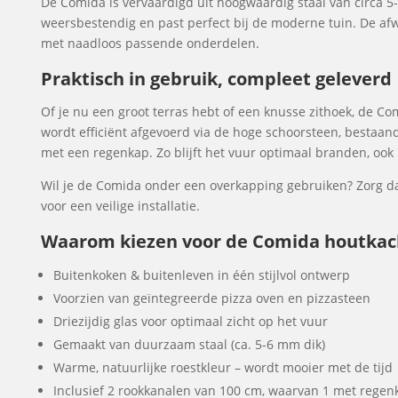
De Comida is vervaardigd uit hoogwaardig staal van circa 5-6
weersbestendig en past perfect bij de moderne tuin. De afwe
met naadloos passende onderdelen.
Praktisch in gebruik, compleet geleverd
Of je nu een groot terras hebt of een knusse zithoek, de Com
wordt efficiënt afgevoerd via de hoge schoorsteen, bestaan
met een regenkap. Zo blijft het vuur optimaal branden, ook 
Wil je de Comida onder een overkapping gebruiken? Zorg d
voor een veilige installatie.
Waarom kiezen voor de Comida houtkach
Buitenkoken & buitenleven in één stijlvol ontwerp
Voorzien van geïntegreerde pizza oven en pizzasteen
Driezijdig glas voor optimaal zicht op het vuur
Gemaakt van duurzaam staal (ca. 5-6 mm dik)
Warme, natuurlijke roestkleur – wordt mooier met de tijd
Inclusief 2 rookkanalen van 100 cm, waarvan 1 met regen