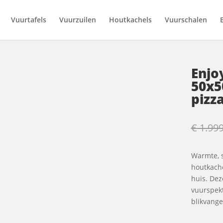
Vuurtafels
Vuurzuilen
Houtkachels
Vuurschalen
Enjo
50x5
pizz
€
1.999
Warmte, s
houtkache
huis. Dez
vuurspek
blikvange