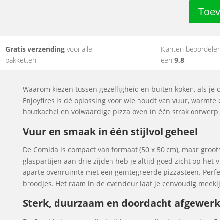
Toev
Gratis verzending
voor alle
Klanten beoordele
pakketten
een
9,8
!
Waarom kiezen tussen gezelligheid en buiten koken, als je
Enjoyfires is dé oplossing voor wie houdt van vuur, warmte
houtkachel en volwaardige pizza oven in één strak ontwerp 
Vuur en smaak in één stijlvol geheel
De Comida is compact van formaat (50 x 50 cm), maar groots
glaspartijen aan drie zijden heb je altijd goed zicht op h
aparte ovenruimte met een geïntegreerde pizzasteen. Perfect 
broodjes. Het raam in de ovendeur laat je eenvoudig meekij
Sterk, duurzaam en doordacht afgewerk