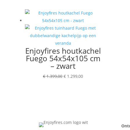
prijs
prijs
was:
is:
€ 1.999,00.
€ 1.299,00.
Enjoyfires houtkachel
Fuego 54x54x105 cm
– zwart
Oorspronkelijke
Huidige
€
1.399,00
€
1.299,00
prijs
prijs
was:
is:
€ 1.399,00.
€ 1.299,00.
Ont