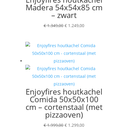
Madera 54x54x85 cm
– zwart
Oorspronkelijke
Huidige
€
1.349,00
€
1.249,00
prijs
prijs
was:
is:
€ 1.349,00.
€ 1.249,00.
Enjoyfires houtkachel
Comida 50x50x100
cm – cortenstaal (met
pizzaoven)
Oorspronkelijke
Huidige
€
1.999,00
€
1.299,00