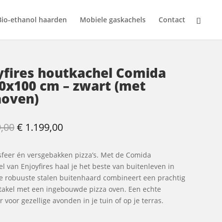
Bio-ethanol haarden
Mobiele gaskachels
Contact
yfires houtkachel Comida
0x100 cm – zwart (met
aoven)
Oorspronkelijke
Huidige
,00
€
1.199,00
prijs
prijs
was:
is:
feer én versgebakken pizza’s. Met de Comida
€ 1.999,00.
€ 1.199,00.
l van Enjoyfires haal je het beste van buitenleven in
e robuuste stalen buitenhaard combineert een prachtig
takel met een ingebouwde pizza oven. Een echte
r voor gezellige avonden in je tuin of op je terras.